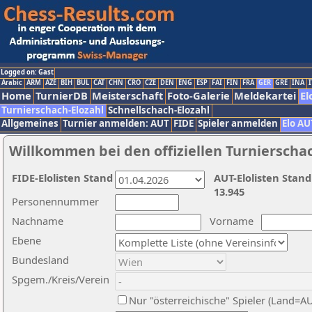
Logged on: Gast
Arabic
ARM
AZE
BIH
BUL
CAT
CHN
CRO
CZE
DEN
ENG
ESP
FAI
FIN
FRA
GER
GRE
INA
I
Home
TurnierDB
Meisterschaft
Foto-Galerie
Meldekartei
El
Turnierschach-Elozahl
Schnellschach-Elozahl
Allgemeines
Turnier anmelden: AUT
FIDE
Spieler anmelden
Elo AU
Willkommen bei den offiziellen Turnierscha
FIDE-Elolisten Stand
AUT-Elolisten Stand
13.945
Personennummer
Nachname
Vorname
Ebene
Bundesland
Spgem./Kreis/Verein
Nur "österreichische" Spieler (Land=A