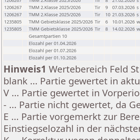
1206267
TMM 2.Klasse 2025/2026
Tir
8
21.02.2026
s
1206267
TMM 2.Klasse 2025/2026
Tir
9
07.03.2026
s
1206267
TMM 2.Klasse 2025/2026
Tir
10
21.03.2026
s
1235805
TMM Gebietsklasse 2025/2026
Tir
6
10.01.2026
1235805
TMM Gebietsklasse 2025/2026
Tir
8
14.02.2026
Gesamtpartien 10
Elozahl per 01.04.2026
Elozahl per 01.07.2026
Elozahl per 01.10.2026
Hinweis1
Wertebereich Feld St 
blank ... Partie gewertet in akt
V ... Partie gewertet in Vorperi
- ... Partie nicht gewertet, da 
E ... Partie vorgemerkt zur Be
Einstiegselozahl in der nächst