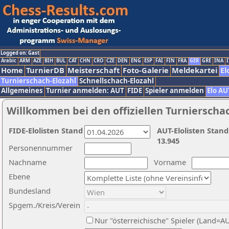
Logged on: Gast
Arabic
ARM
AZE
BIH
BUL
CAT
CHN
CRO
CZE
DEN
ENG
ESP
FAI
FIN
FRA
GER
GRE
INA
I
Home
TurnierDB
Meisterschaft
Foto-Galerie
Meldekartei
El
Turnierschach-Elozahl
Schnellschach-Elozahl
Allgemeines
Turnier anmelden: AUT
FIDE
Spieler anmelden
Elo AU
Willkommen bei den offiziellen Turnierscha
FIDE-Elolisten Stand
AUT-Elolisten Stand
13.945
Personennummer
Nachname
Vorname
Ebene
Bundesland
Spgem./Kreis/Verein
Nur "österreichische" Spieler (Land=A