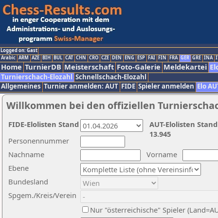
Logged on: Gast
Arabic
ARM
AZE
BIH
BUL
CAT
CHN
CRO
CZE
DEN
ENG
ESP
FAI
FIN
FRA
GER
GRE
INA
I
Home
TurnierDB
Meisterschaft
Foto-Galerie
Meldekartei
El
Turnierschach-Elozahl
Schnellschach-Elozahl
Allgemeines
Turnier anmelden: AUT
FIDE
Spieler anmelden
Elo AU
Willkommen bei den offiziellen Turnierscha
FIDE-Elolisten Stand
AUT-Elolisten Stand
13.945
Personennummer
Nachname
Vorname
Ebene
Bundesland
Spgem./Kreis/Verein
Nur "österreichische" Spieler (Land=A