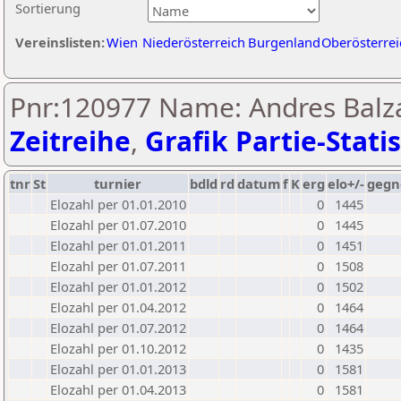
Sortierung
Vereinslisten:
Wien
Niederösterreich
Burgenland
Oberösterrei
Pnr:120977 Name: Andres Balzan
Zeitreihe
,
Grafik Partie-Statis
tnr
St
turnier
bdld
rd
datum
f
K
erg
elo+/-
gegn
Elozahl per 01.01.2010
0
1445
Elozahl per 01.07.2010
0
1445
Elozahl per 01.01.2011
0
1451
Elozahl per 01.07.2011
0
1508
Elozahl per 01.01.2012
0
1502
Elozahl per 01.04.2012
0
1464
Elozahl per 01.07.2012
0
1464
Elozahl per 01.10.2012
0
1435
Elozahl per 01.01.2013
0
1581
Elozahl per 01.04.2013
0
1581