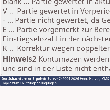
blank ... Partie gewertet in akt
V ... Partie gewertet in Vorperi
- ... Partie nicht gewertet, da 
E ... Partie vorgemerkt zur Be
Einstiegselozahl in der nächst
K ... Korrektur wegen doppelt
Hinweis2
Kontumazen werden g
und sind in der Liste nicht enth
Der Schachturnier-Ergebnis-Server
© 2006-2026 Heinz Herzog
, CMS
Impressum / Nutzungsbedingungen