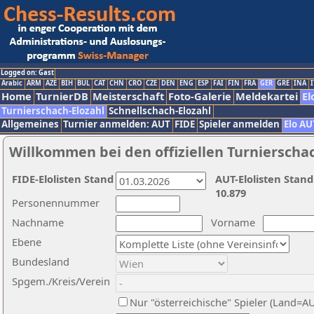
Logged on: Gast
Arabic
ARM
AZE
BIH
BUL
CAT
CHN
CRO
CZE
DEN
ENG
ESP
FAI
FIN
FRA
GER
GRE
INA
I
Home
TurnierDB
Meisterschaft
Foto-Galerie
Meldekartei
El
Turnierschach-Elozahl
Schnellschach-Elozahl
Allgemeines
Turnier anmelden: AUT
FIDE
Spieler anmelden
Elo AU
Willkommen bei den offiziellen Turnierscha
FIDE-Elolisten Stand
AUT-Elolisten Stand
10.879
Personennummer
Nachname
Vorname
Ebene
Bundesland
Spgem./Kreis/Verein
Nur "österreichische" Spieler (Land=A