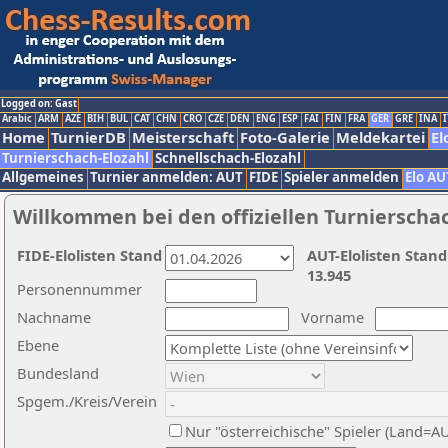
Logged on: Gast
Arabic
ARM
AZE
BIH
BUL
CAT
CHN
CRO
CZE
DEN
ENG
ESP
FAI
FIN
FRA
GER
GRE
INA
I
Home
TurnierDB
Meisterschaft
Foto-Galerie
Meldekartei
El
Turnierschach-Elozahl
Schnellschach-Elozahl
Allgemeines
Turnier anmelden: AUT
FIDE
Spieler anmelden
Elo AU
Willkommen bei den offiziellen Turnierscha
FIDE-Elolisten Stand
AUT-Elolisten Stand
13.945
Personennummer
Nachname
Vorname
Ebene
Bundesland
Spgem./Kreis/Verein
Nur "österreichische" Spieler (Land=A