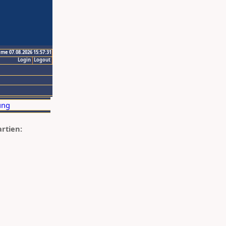
ime 07.08.2026 15:57:31
Login
Logout
artien: