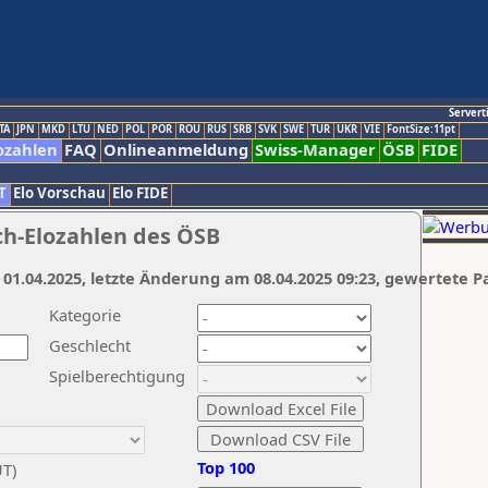
Servert
TA
JPN
MKD
LTU
NED
POL
POR
ROU
RUS
SRB
SVK
SWE
TUR
UKR
VIE
FontSize:11pt
ozahlen
FAQ
Onlineanmeldung
Swiss-Manager
ÖSB
FIDE
T
Elo Vorschau
Elo FIDE
ch-Elozahlen des ÖSB
 01.04.2025, letzte Änderung am 08.04.2025 09:23, gewertete P
Kategorie
Geschlecht
Spielberechtigung
Top 100
UT)