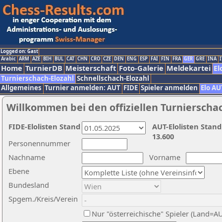
Logged on: Gast
Arabic
ARM
AZE
BIH
BUL
CAT
CHN
CRO
CZE
DEN
ENG
ESP
FAI
FIN
FRA
GER
GRE
INA
I
Home
TurnierDB
Meisterschaft
Foto-Galerie
Meldekartei
El
Turnierschach-Elozahl
Schnellschach-Elozahl
Allgemeines
Turnier anmelden: AUT
FIDE
Spieler anmelden
Elo AU
Willkommen bei den offiziellen Turnierscha
FIDE-Elolisten Stand
AUT-Elolisten Stand
13.600
Personennummer
Nachname
Vorname
Ebene
Bundesland
Spgem./Kreis/Verein
Nur "österreichische" Spieler (Land=A