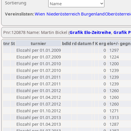
Sortierung
Vereinslisten:
Wien
Niederösterreich
Burgenland
Oberösterrei
Pnr:120878 Name: Martin Bickel (
Grafik Elo-Zeitreihe
,
Grafik P
tnr
St
turnier
bdld
rd
datum
f
K
erg
elo+/-
gegn
Elozahl per 01.01.2009
0
1297
Elozahl per 01.07.2009
0
1224
Elozahl per 01.01.2010
0
1200
Elozahl per 01.07.2010
0
1239
Elozahl per 01.01.2011
0
1239
Elozahl per 01.07.2011
0
1239
Elozahl per 01.01.2012
0
1260
Elozahl per 01.04.2012
0
1260
Elozahl per 01.07.2012
0
1260
Elozahl per 01.10.2012
0
1271
Elozahl per 01.01.2013
0
1313
Elozahl per 01.04.2013
0
1287
Elozahl per 01.07.2013
0
1287