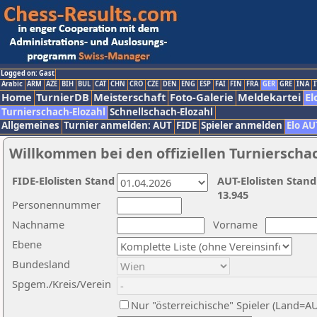
Logged on: Gast
Arabic
ARM
AZE
BIH
BUL
CAT
CHN
CRO
CZE
DEN
ENG
ESP
FAI
FIN
FRA
GER
GRE
INA
I
Home
TurnierDB
Meisterschaft
Foto-Galerie
Meldekartei
El
Turnierschach-Elozahl
Schnellschach-Elozahl
Allgemeines
Turnier anmelden: AUT
FIDE
Spieler anmelden
Elo AU
Willkommen bei den offiziellen Turnierscha
FIDE-Elolisten Stand
AUT-Elolisten Stand
13.945
Personennummer
Nachname
Vorname
Ebene
Bundesland
Spgem./Kreis/Verein
Nur "österreichische" Spieler (Land=A