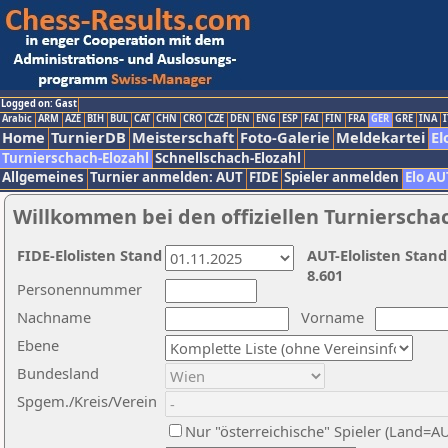
Logged on: Gast
Arabic
ARM
AZE
BIH
BUL
CAT
CHN
CRO
CZE
DEN
ENG
ESP
FAI
FIN
FRA
GER
GRE
INA
I
Home
TurnierDB
Meisterschaft
Foto-Galerie
Meldekartei
El
Turnierschach-Elozahl
Schnellschach-Elozahl
Allgemeines
Turnier anmelden: AUT
FIDE
Spieler anmelden
Elo AU
Willkommen bei den offiziellen Turnierscha
FIDE-Elolisten Stand
AUT-Elolisten Stand
8.601
Personennummer
Nachname
Vorname
Ebene
Bundesland
Spgem./Kreis/Verein
Nur "österreichische" Spieler (Land=A