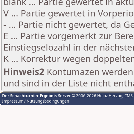
blank ... Partie gewertet in akt
V ... Partie gewertet in Vorperi
- ... Partie nicht gewertet, da 
E ... Partie vorgemerkt zur Be
Einstiegselozahl in der nächst
K ... Korrektur wegen doppelt
Hinweis2
Kontumazen werden g
und sind in der Liste nicht enth
Der Schachturnier-Ergebnis-Server
© 2006-2026 Heinz Herzog
, CMS
Impressum / Nutzungsbedingungen