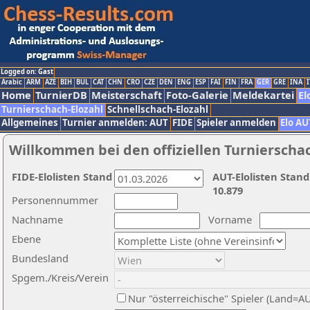
Logged on: Gast
Arabic
ARM
AZE
BIH
BUL
CAT
CHN
CRO
CZE
DEN
ENG
ESP
FAI
FIN
FRA
GER
GRE
INA
I
Home
TurnierDB
Meisterschaft
Foto-Galerie
Meldekartei
El
Turnierschach-Elozahl
Schnellschach-Elozahl
Allgemeines
Turnier anmelden: AUT
FIDE
Spieler anmelden
Elo AU
Willkommen bei den offiziellen Turnierscha
FIDE-Elolisten Stand
AUT-Elolisten Stand
10.879
Personennummer
Nachname
Vorname
Ebene
Bundesland
Spgem./Kreis/Verein
Nur "österreichische" Spieler (Land=A