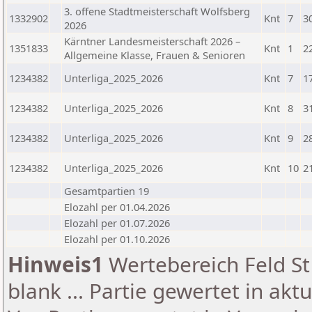
3. offene Stadtmeisterschaft Wolfsberg
1332902
Knt
7
3
2026
Kärntner Landesmeisterschaft 2026 –
1351833
Knt
1
2
Allgemeine Klasse, Frauen & Senioren
1234382
Unterliga_2025_2026
Knt
7
1
1234382
Unterliga_2025_2026
Knt
8
3
1234382
Unterliga_2025_2026
Knt
9
2
1234382
Unterliga_2025_2026
Knt
10
2
Gesamtpartien 19
Elozahl per 01.04.2026
Elozahl per 01.07.2026
Elozahl per 01.10.2026
Hinweis1
Wertebereich Feld St 
blank ... Partie gewertet in akt