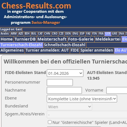
Logged on: Gast
Arabic
ARM
AZE
BIH
BUL
CAT
CHN
CRO
CZE
DEN
ENG
ESP
FAI
FIN
FRA
GER
GRE
INA
I
Home
TurnierDB
Meisterschaft
Foto-Galerie
Meldekartei
El
Turnierschach-Elozahl
Schnellschach-Elozahl
Allgemeines
Turnier anmelden: AUT
FIDE
Spieler anmelden
Elo AU
Willkommen bei den offiziellen Turnierscha
FIDE-Elolisten Stand
AUT-Elolisten Stand
13.945
Personennummer
Nachname
Vorname
Ebene
Bundesland
Spgem./Kreis/Verein
Nur "österreichische" Spieler (Land=A