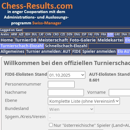
Logged on: Gast
Arabic
ARM
AZE
BIH
BUL
CAT
CHN
CRO
CZE
DEN
ENG
ESP
FAI
FIN
FRA
GER
GRE
INA
I
Home
TurnierDB
Meisterschaft
Foto-Galerie
Meldekartei
El
Turnierschach-Elozahl
Schnellschach-Elozahl
Allgemeines
Turnier anmelden: AUT
FIDE
Spieler anmelden
Elo AU
Willkommen bei den offiziellen Turnierscha
FIDE-Elolisten Stand
AUT-Elolisten Stand
8.601
Personennummer
Nachname
Vorname
Ebene
Bundesland
Spgem./Kreis/Verein
Nur "österreichische" Spieler (Land=A