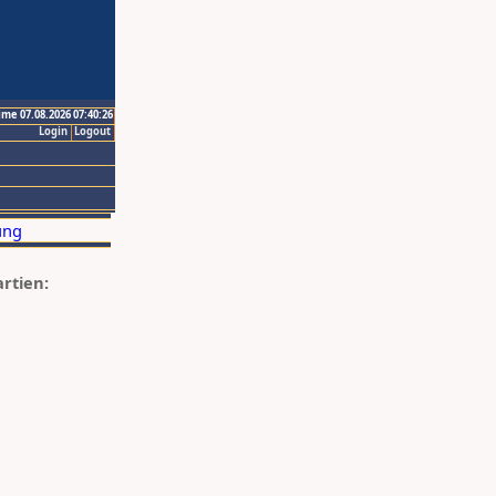
ime 07.08.2026 07:40:26
Login
Logout
artien: