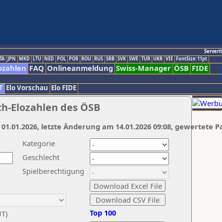
Servert
TA
JPN
MKD
LTU
NED
POL
POR
ROU
RUS
SRB
SVK
SWE
TUR
UKR
VIE
FontSize:11pt
ozahlen
FAQ
Onlineanmeldung
Swiss-Manager
ÖSB
FIDE
T
Elo Vorschau
Elo FIDE
ch-Elozahlen des ÖSB
 01.01.2026, letzte Änderung am 14.01.2026 09:08, gewertete P
Kategorie
Geschlecht
Spielberechtigung
Top 100
UT)