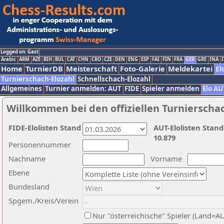
Logged on: Gast
Arabic
ARM
AZE
BIH
BUL
CAT
CHN
CRO
CZE
DEN
ENG
ESP
FAI
FIN
FRA
GER
GRE
INA
I
Home
TurnierDB
Meisterschaft
Foto-Galerie
Meldekartei
El
Turnierschach-Elozahl
Schnellschach-Elozahl
Allgemeines
Turnier anmelden: AUT
FIDE
Spieler anmelden
Elo AU
Willkommen bei den offiziellen Turnierscha
FIDE-Elolisten Stand
AUT-Elolisten Stand
10.879
Personennummer
Nachname
Vorname
Ebene
Bundesland
Spgem./Kreis/Verein
Nur "österreichische" Spieler (Land=A