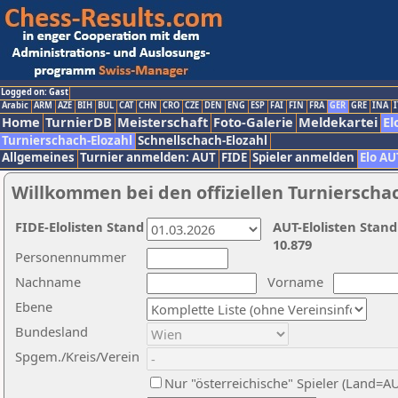
Logged on: Gast
Arabic
ARM
AZE
BIH
BUL
CAT
CHN
CRO
CZE
DEN
ENG
ESP
FAI
FIN
FRA
GER
GRE
INA
I
Home
TurnierDB
Meisterschaft
Foto-Galerie
Meldekartei
El
Turnierschach-Elozahl
Schnellschach-Elozahl
Allgemeines
Turnier anmelden: AUT
FIDE
Spieler anmelden
Elo AU
Willkommen bei den offiziellen Turnierscha
FIDE-Elolisten Stand
AUT-Elolisten Stand
10.879
Personennummer
Nachname
Vorname
Ebene
Bundesland
Spgem./Kreis/Verein
Nur "österreichische" Spieler (Land=A