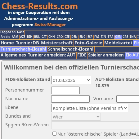
Logged on: Gast
Arabic
ARM
AZE
BIH
BUL
CAT
CHN
CRO
CZE
DEN
ENG
ESP
FAI
FIN
FRA
GER
GRE
INA
I
Home
TurnierDB
Meisterschaft
Foto-Galerie
Meldekartei
El
Turnierschach-Elozahl
Schnellschach-Elozahl
Allgemeines
Turnier anmelden: AUT
FIDE
Spieler anmelden
Elo AU
Willkommen bei den offiziellen Turnierscha
FIDE-Elolisten Stand
AUT-Elolisten Stand
10.879
Personennummer
Nachname
Vorname
Ebene
Bundesland
Spgem./Kreis/Verein
Nur "österreichische" Spieler (Land=A