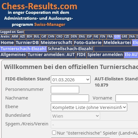
Logged on: Gast
Arabic
ARM
AZE
BIH
BUL
CAT
CHN
CRO
CZE
DEN
ENG
ESP
FAI
FIN
FRA
GER
GRE
INA
I
Home
TurnierDB
Meisterschaft
Foto-Galerie
Meldekartei
El
Turnierschach-Elozahl
Schnellschach-Elozahl
Allgemeines
Turnier anmelden: AUT
FIDE
Spieler anmelden
Elo AU
Willkommen bei den offiziellen Turnierscha
FIDE-Elolisten Stand
AUT-Elolisten Stand
10.879
Personennummer
Nachname
Vorname
Ebene
Bundesland
Spgem./Kreis/Verein
Nur "österreichische" Spieler (Land=A