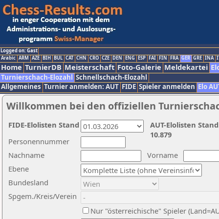
Logged on: Gast
Arabic
ARM
AZE
BIH
BUL
CAT
CHN
CRO
CZE
DEN
ENG
ESP
FAI
FIN
FRA
GER
GRE
INA
I
Home
TurnierDB
Meisterschaft
Foto-Galerie
Meldekartei
El
Turnierschach-Elozahl
Schnellschach-Elozahl
Allgemeines
Turnier anmelden: AUT
FIDE
Spieler anmelden
Elo AU
Willkommen bei den offiziellen Turnierscha
FIDE-Elolisten Stand
AUT-Elolisten Stand
10.879
Personennummer
Nachname
Vorname
Ebene
Bundesland
Spgem./Kreis/Verein
Nur "österreichische" Spieler (Land=A