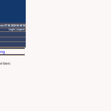
ime 07.08.2026 06:40:56
Login
Logout
artien: