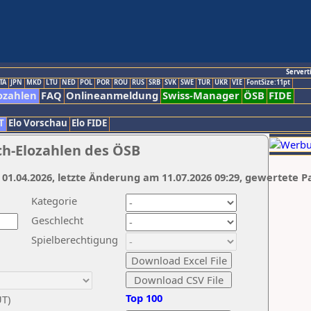
Servert
TA
JPN
MKD
LTU
NED
POL
POR
ROU
RUS
SRB
SVK
SWE
TUR
UKR
VIE
FontSize:11pt
ozahlen
FAQ
Onlineanmeldung
Swiss-Manager
ÖSB
FIDE
T
Elo Vorschau
Elo FIDE
ch-Elozahlen des ÖSB
 01.04.2026, letzte Änderung am 11.07.2026 09:29, gewertete P
Kategorie
Geschlecht
Spielberechtigung
Top 100
UT)