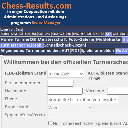
Logged on: Gast
Arabic
ARM
AZE
BIH
BUL
CAT
CHN
CRO
CZE
DEN
ENG
ESP
FAI
FIN
FRA
GER
GRE
INA
I
Home
TurnierDB
Meisterschaft
Foto-Galerie
Meldekartei
El
Turnierschach-Elozahl
Schnellschach-Elozahl
Allgemeines
Turnier anmelden: AUT
FIDE
Spieler anmelden
Elo AU
Willkommen bei den offiziellen Turnierscha
FIDE-Elolisten Stand
AUT-Elolisten Stand
13.945
Personennummer
Nachname
Vorname
Ebene
Bundesland
Spgem./Kreis/Verein
Nur "österreichische" Spieler (Land=A