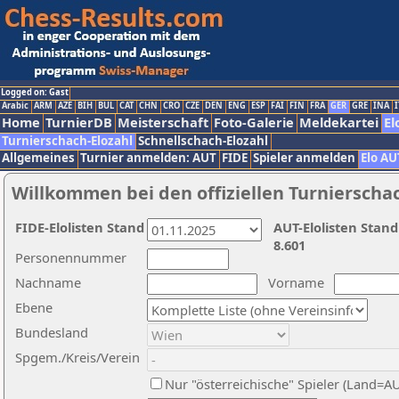
Logged on: Gast
Arabic
ARM
AZE
BIH
BUL
CAT
CHN
CRO
CZE
DEN
ENG
ESP
FAI
FIN
FRA
GER
GRE
INA
I
Home
TurnierDB
Meisterschaft
Foto-Galerie
Meldekartei
El
Turnierschach-Elozahl
Schnellschach-Elozahl
Allgemeines
Turnier anmelden: AUT
FIDE
Spieler anmelden
Elo AU
Willkommen bei den offiziellen Turnierscha
FIDE-Elolisten Stand
AUT-Elolisten Stand
8.601
Personennummer
Nachname
Vorname
Ebene
Bundesland
Spgem./Kreis/Verein
Nur "österreichische" Spieler (Land=A