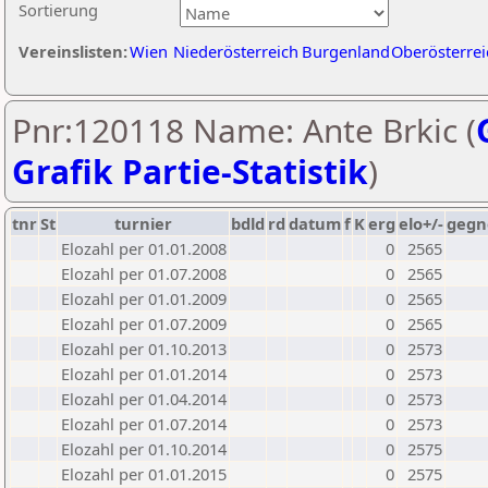
Sortierung
Vereinslisten:
Wien
Niederösterreich
Burgenland
Oberösterrei
Pnr:120118 Name: Ante Brkic (
Grafik Partie-Statistik
)
tnr
St
turnier
bdld
rd
datum
f
K
erg
elo+/-
gegn
Elozahl per 01.01.2008
0
2565
Elozahl per 01.07.2008
0
2565
Elozahl per 01.01.2009
0
2565
Elozahl per 01.07.2009
0
2565
Elozahl per 01.10.2013
0
2573
Elozahl per 01.01.2014
0
2573
Elozahl per 01.04.2014
0
2573
Elozahl per 01.07.2014
0
2573
Elozahl per 01.10.2014
0
2575
Elozahl per 01.01.2015
0
2575