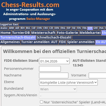
Logged on: Gast
Arabic
ARM
AZE
BIH
BUL
CAT
CHN
CRO
CZE
DEN
ENG
ESP
FAI
FIN
FRA
GER
GRE
INA
I
Home
TurnierDB
Meisterschaft
Foto-Galerie
Meldekartei
El
Turnierschach-Elozahl
Schnellschach-Elozahl
Allgemeines
Turnier anmelden: AUT
FIDE
Spieler anmelden
Elo AU
Willkommen bei den offiziellen Turnierscha
FIDE-Elolisten Stand
AUT-Elolisten Stand
13.945
Personennummer
Nachname
Vorname
Ebene
Bundesland
Spgem./Kreis/Verein
Nur "österreichische" Spieler (Land=A