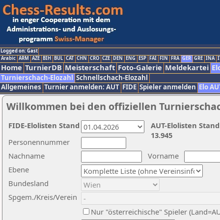
Logged on: Gast
Arabic
ARM
AZE
BIH
BUL
CAT
CHN
CRO
CZE
DEN
ENG
ESP
FAI
FIN
FRA
GER
GRE
INA
I
Home
TurnierDB
Meisterschaft
Foto-Galerie
Meldekartei
El
Turnierschach-Elozahl
Schnellschach-Elozahl
Allgemeines
Turnier anmelden: AUT
FIDE
Spieler anmelden
Elo AU
Willkommen bei den offiziellen Turnierscha
FIDE-Elolisten Stand
AUT-Elolisten Stand
13.945
Personennummer
Nachname
Vorname
Ebene
Bundesland
Spgem./Kreis/Verein
Nur "österreichische" Spieler (Land=A