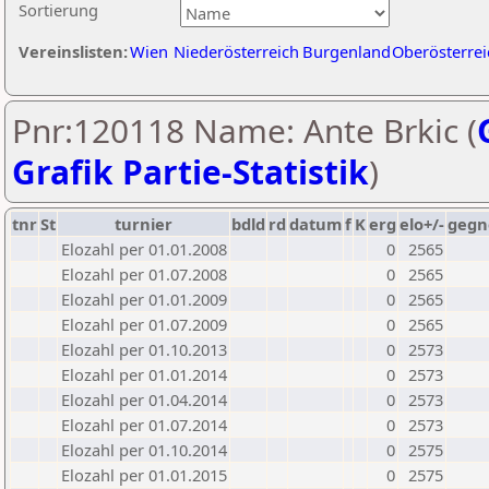
Sortierung
Vereinslisten:
Wien
Niederösterreich
Burgenland
Oberösterrei
Pnr:120118 Name: Ante Brkic (
Grafik Partie-Statistik
)
tnr
St
turnier
bdld
rd
datum
f
K
erg
elo+/-
gegn
Elozahl per 01.01.2008
0
2565
Elozahl per 01.07.2008
0
2565
Elozahl per 01.01.2009
0
2565
Elozahl per 01.07.2009
0
2565
Elozahl per 01.10.2013
0
2573
Elozahl per 01.01.2014
0
2573
Elozahl per 01.04.2014
0
2573
Elozahl per 01.07.2014
0
2573
Elozahl per 01.10.2014
0
2575
Elozahl per 01.01.2015
0
2575