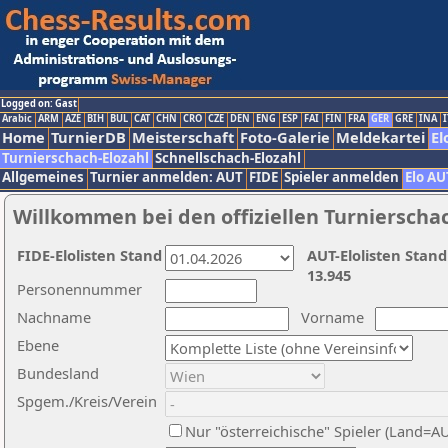
Logged on: Gast
Arabic
ARM
AZE
BIH
BUL
CAT
CHN
CRO
CZE
DEN
ENG
ESP
FAI
FIN
FRA
GER
GRE
INA
I
Home
TurnierDB
Meisterschaft
Foto-Galerie
Meldekartei
El
Turnierschach-Elozahl
Schnellschach-Elozahl
Allgemeines
Turnier anmelden: AUT
FIDE
Spieler anmelden
Elo AU
Willkommen bei den offiziellen Turnierscha
FIDE-Elolisten Stand
AUT-Elolisten Stand
13.945
Personennummer
Nachname
Vorname
Ebene
Bundesland
Spgem./Kreis/Verein
Nur "österreichische" Spieler (Land=A