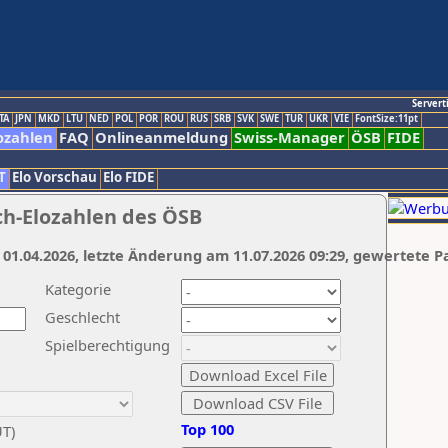
Servert
TA
JPN
MKD
LTU
NED
POL
POR
ROU
RUS
SRB
SVK
SWE
TUR
UKR
VIE
FontSize:11pt
ozahlen
FAQ
Onlineanmeldung
Swiss-Manager
ÖSB
FIDE
T
Elo Vorschau
Elo FIDE
ch-Elozahlen des ÖSB
 01.04.2026, letzte Änderung am 11.07.2026 09:29, gewertete P
Kategorie
Geschlecht
Spielberechtigung
Top 100
UT)