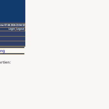
ime 07.08.2026 23:04:32
Login
Logout
artien: