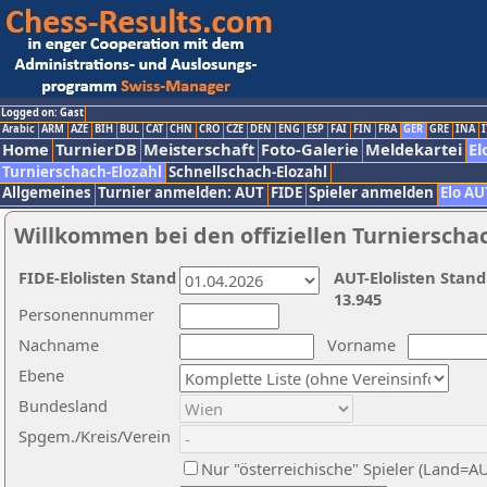
Logged on: Gast
Arabic
ARM
AZE
BIH
BUL
CAT
CHN
CRO
CZE
DEN
ENG
ESP
FAI
FIN
FRA
GER
GRE
INA
I
Home
TurnierDB
Meisterschaft
Foto-Galerie
Meldekartei
El
Turnierschach-Elozahl
Schnellschach-Elozahl
Allgemeines
Turnier anmelden: AUT
FIDE
Spieler anmelden
Elo AU
Willkommen bei den offiziellen Turnierscha
FIDE-Elolisten Stand
AUT-Elolisten Stand
13.945
Personennummer
Nachname
Vorname
Ebene
Bundesland
Spgem./Kreis/Verein
Nur "österreichische" Spieler (Land=A