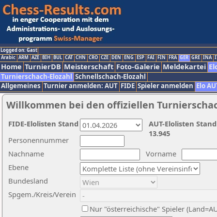
Logged on: Gast
Arabic
ARM
AZE
BIH
BUL
CAT
CHN
CRO
CZE
DEN
ENG
ESP
FAI
FIN
FRA
GER
GRE
INA
I
Home
TurnierDB
Meisterschaft
Foto-Galerie
Meldekartei
El
Turnierschach-Elozahl
Schnellschach-Elozahl
Allgemeines
Turnier anmelden: AUT
FIDE
Spieler anmelden
Elo AU
Willkommen bei den offiziellen Turnierscha
FIDE-Elolisten Stand
AUT-Elolisten Stand
13.945
Personennummer
Nachname
Vorname
Ebene
Bundesland
Spgem./Kreis/Verein
Nur "österreichische" Spieler (Land=A