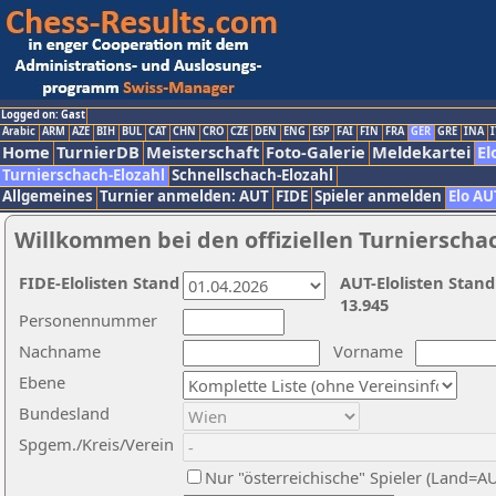
Logged on: Gast
Arabic
ARM
AZE
BIH
BUL
CAT
CHN
CRO
CZE
DEN
ENG
ESP
FAI
FIN
FRA
GER
GRE
INA
I
Home
TurnierDB
Meisterschaft
Foto-Galerie
Meldekartei
El
Turnierschach-Elozahl
Schnellschach-Elozahl
Allgemeines
Turnier anmelden: AUT
FIDE
Spieler anmelden
Elo AU
Willkommen bei den offiziellen Turnierscha
FIDE-Elolisten Stand
AUT-Elolisten Stand
13.945
Personennummer
Nachname
Vorname
Ebene
Bundesland
Spgem./Kreis/Verein
Nur "österreichische" Spieler (Land=A