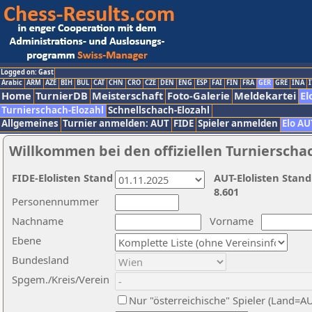
Logged on: Gast
Arabic
ARM
AZE
BIH
BUL
CAT
CHN
CRO
CZE
DEN
ENG
ESP
FAI
FIN
FRA
GER
GRE
INA
I
Home
TurnierDB
Meisterschaft
Foto-Galerie
Meldekartei
El
Turnierschach-Elozahl
Schnellschach-Elozahl
Allgemeines
Turnier anmelden: AUT
FIDE
Spieler anmelden
Elo AU
Willkommen bei den offiziellen Turnierscha
FIDE-Elolisten Stand
AUT-Elolisten Stand
8.601
Personennummer
Nachname
Vorname
Ebene
Bundesland
Spgem./Kreis/Verein
Nur "österreichische" Spieler (Land=A