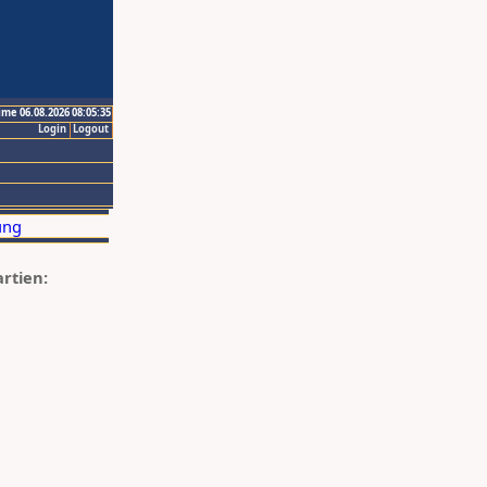
ime 06.08.2026 08:05:35
Login
Logout
artien: