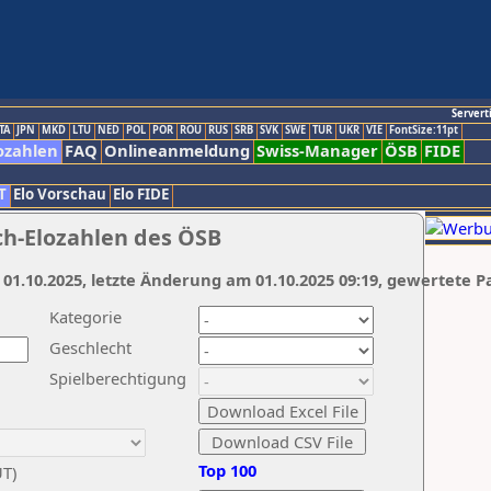
Servert
TA
JPN
MKD
LTU
NED
POL
POR
ROU
RUS
SRB
SVK
SWE
TUR
UKR
VIE
FontSize:11pt
ozahlen
FAQ
Onlineanmeldung
Swiss-Manager
ÖSB
FIDE
T
Elo Vorschau
Elo FIDE
ch-Elozahlen des ÖSB
 01.10.2025, letzte Änderung am 01.10.2025 09:19, gewertete P
Kategorie
Geschlecht
Spielberechtigung
Top 100
UT)