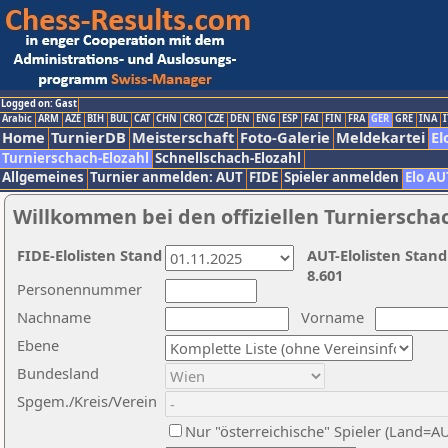
Logged on: Gast
Arabic
ARM
AZE
BIH
BUL
CAT
CHN
CRO
CZE
DEN
ENG
ESP
FAI
FIN
FRA
GER
GRE
INA
I
Home
TurnierDB
Meisterschaft
Foto-Galerie
Meldekartei
El
Turnierschach-Elozahl
Schnellschach-Elozahl
Allgemeines
Turnier anmelden: AUT
FIDE
Spieler anmelden
Elo AU
Willkommen bei den offiziellen Turnierscha
FIDE-Elolisten Stand
AUT-Elolisten Stand
8.601
Personennummer
Nachname
Vorname
Ebene
Bundesland
Spgem./Kreis/Verein
Nur "österreichische" Spieler (Land=A