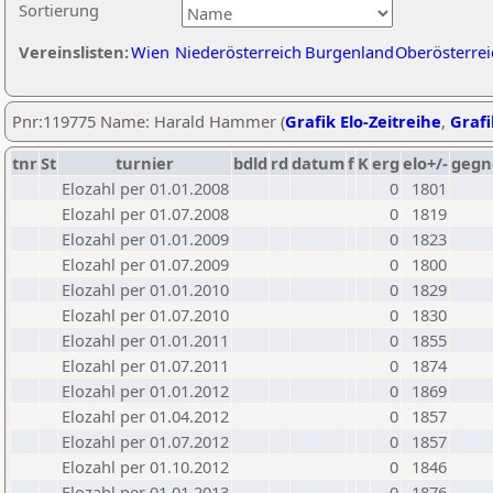
Sortierung
Vereinslisten:
Wien
Niederösterreich
Burgenland
Oberösterrei
Pnr:119775 Name: Harald Hammer (
Grafik Elo-Zeitreihe
,
Grafi
tnr
St
turnier
bdld
rd
datum
f
K
erg
elo+/-
gegn
Elozahl per 01.01.2008
0
1801
Elozahl per 01.07.2008
0
1819
Elozahl per 01.01.2009
0
1823
Elozahl per 01.07.2009
0
1800
Elozahl per 01.01.2010
0
1829
Elozahl per 01.07.2010
0
1830
Elozahl per 01.01.2011
0
1855
Elozahl per 01.07.2011
0
1874
Elozahl per 01.01.2012
0
1869
Elozahl per 01.04.2012
0
1857
Elozahl per 01.07.2012
0
1857
Elozahl per 01.10.2012
0
1846
Elozahl per 01.01.2013
0
1876