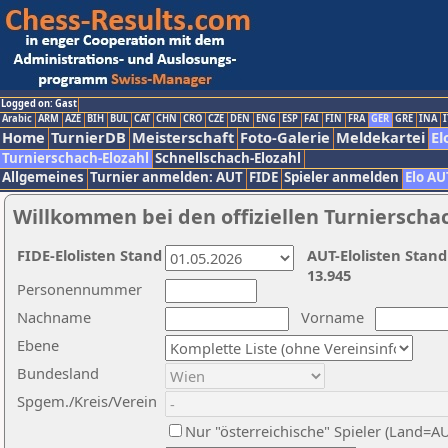
Logged on: Gast
Arabic
ARM
AZE
BIH
BUL
CAT
CHN
CRO
CZE
DEN
ENG
ESP
FAI
FIN
FRA
GER
GRE
INA
I
Home
TurnierDB
Meisterschaft
Foto-Galerie
Meldekartei
El
Turnierschach-Elozahl
Schnellschach-Elozahl
Allgemeines
Turnier anmelden: AUT
FIDE
Spieler anmelden
Elo AU
Willkommen bei den offiziellen Turnierscha
FIDE-Elolisten Stand
AUT-Elolisten Stand
13.945
Personennummer
Nachname
Vorname
Ebene
Bundesland
Spgem./Kreis/Verein
Nur "österreichische" Spieler (Land=A