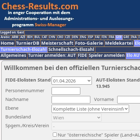
Logged on: Gast
Arabic
ARM
AZE
BIH
BUL
CAT
CHN
CRO
CZE
DEN
ENG
ESP
FAI
FIN
FRA
GER
GRE
INA
I
Home
TurnierDB
Meisterschaft
Foto-Galerie
Meldekartei
El
Turnierschach-Elozahl
Schnellschach-Elozahl
Allgemeines
Turnier anmelden: AUT
FIDE
Spieler anmelden
Elo AU
Willkommen bei den offiziellen Turnierscha
FIDE-Elolisten Stand
AUT-Elolisten Stand
13.945
Personennummer
Nachname
Vorname
Ebene
Bundesland
Spgem./Kreis/Verein
Nur "österreichische" Spieler (Land=A