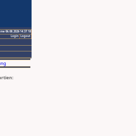
ime 06.08.2026 14:37:18
Login
Logout
artien: