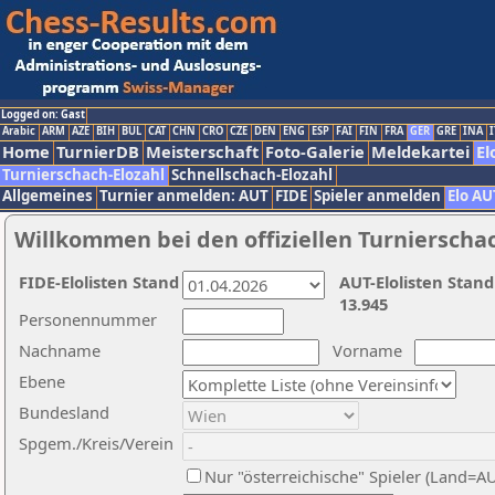
Logged on: Gast
Arabic
ARM
AZE
BIH
BUL
CAT
CHN
CRO
CZE
DEN
ENG
ESP
FAI
FIN
FRA
GER
GRE
INA
I
Home
TurnierDB
Meisterschaft
Foto-Galerie
Meldekartei
El
Turnierschach-Elozahl
Schnellschach-Elozahl
Allgemeines
Turnier anmelden: AUT
FIDE
Spieler anmelden
Elo AU
Willkommen bei den offiziellen Turnierscha
FIDE-Elolisten Stand
AUT-Elolisten Stand
13.945
Personennummer
Nachname
Vorname
Ebene
Bundesland
Spgem./Kreis/Verein
Nur "österreichische" Spieler (Land=A