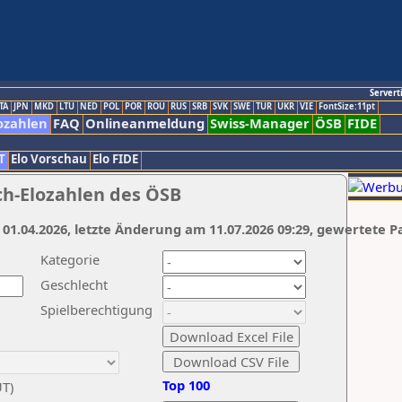
Servert
TA
JPN
MKD
LTU
NED
POL
POR
ROU
RUS
SRB
SVK
SWE
TUR
UKR
VIE
FontSize:11pt
ozahlen
FAQ
Onlineanmeldung
Swiss-Manager
ÖSB
FIDE
T
Elo Vorschau
Elo FIDE
ch-Elozahlen des ÖSB
 01.04.2026, letzte Änderung am 11.07.2026 09:29, gewertete P
Kategorie
Geschlecht
Spielberechtigung
Top 100
UT)