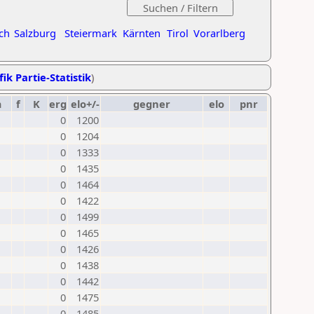
ch
Salzburg
Steiermark
Kärnten
Tirol
Vorarlberg
ik Partie-Statistik
)
m
f
K
erg
elo+/-
gegner
elo
pnr
0
1200
0
1204
0
1333
0
1435
0
1464
0
1422
0
1499
0
1465
0
1426
0
1438
0
1442
0
1475
0
1485