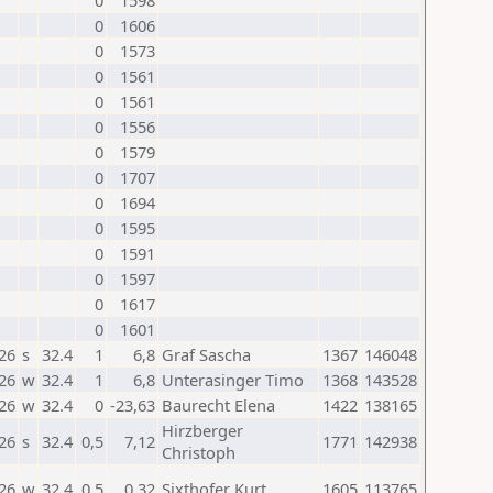
0
1598
0
1606
0
1573
0
1561
0
1561
0
1556
0
1579
0
1707
0
1694
0
1595
0
1591
0
1597
0
1617
0
1601
26
s
32.4
1
6,8
Graf Sascha
1367
146048
26
w
32.4
1
6,8
Unterasinger Timo
1368
143528
26
w
32.4
0
-23,63
Baurecht Elena
1422
138165
Hirzberger
26
s
32.4
0,5
7,12
1771
142938
Christoph
26
w
32.4
0,5
0,32
Sixthofer Kurt
1605
113765