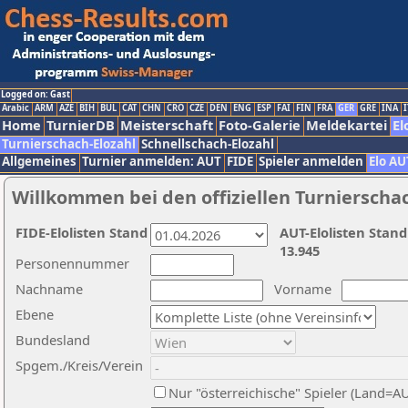
Logged on: Gast
Arabic
ARM
AZE
BIH
BUL
CAT
CHN
CRO
CZE
DEN
ENG
ESP
FAI
FIN
FRA
GER
GRE
INA
I
Home
TurnierDB
Meisterschaft
Foto-Galerie
Meldekartei
El
Turnierschach-Elozahl
Schnellschach-Elozahl
Allgemeines
Turnier anmelden: AUT
FIDE
Spieler anmelden
Elo AU
Willkommen bei den offiziellen Turnierscha
FIDE-Elolisten Stand
AUT-Elolisten Stand
13.945
Personennummer
Nachname
Vorname
Ebene
Bundesland
Spgem./Kreis/Verein
Nur "österreichische" Spieler (Land=A