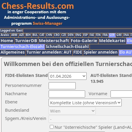
Logged on: Gast
Arabic
ARM
AZE
BIH
BUL
CAT
CHN
CRO
CZE
DEN
ENG
ESP
FAI
FIN
FRA
GER
GRE
INA
I
Home
TurnierDB
Meisterschaft
Foto-Galerie
Meldekartei
El
Turnierschach-Elozahl
Schnellschach-Elozahl
Allgemeines
Turnier anmelden: AUT
FIDE
Spieler anmelden
Elo AU
Willkommen bei den offiziellen Turnierscha
FIDE-Elolisten Stand
AUT-Elolisten Stand
13.945
Personennummer
Nachname
Vorname
Ebene
Bundesland
Spgem./Kreis/Verein
Nur "österreichische" Spieler (Land=A