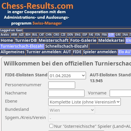
Logged on: Gast
Arabic
ARM
AZE
BIH
BUL
CAT
CHN
CRO
CZE
DEN
ENG
ESP
FAI
FIN
FRA
GER
GRE
INA
I
Home
TurnierDB
Meisterschaft
Foto-Galerie
Meldekartei
El
Turnierschach-Elozahl
Schnellschach-Elozahl
Allgemeines
Turnier anmelden: AUT
FIDE
Spieler anmelden
Elo AU
Willkommen bei den offiziellen Turnierscha
FIDE-Elolisten Stand
AUT-Elolisten Stand
13.945
Personennummer
Nachname
Vorname
Ebene
Bundesland
Spgem./Kreis/Verein
Nur "österreichische" Spieler (Land=A