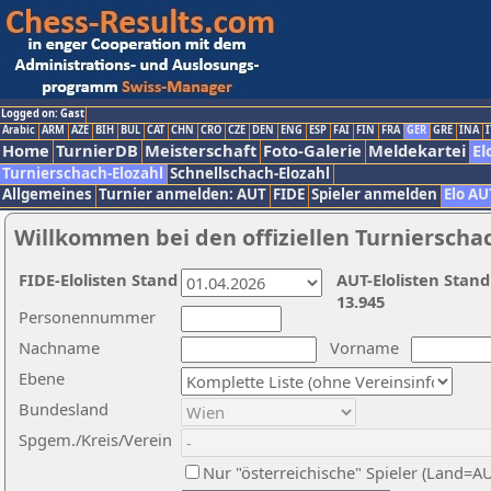
Logged on: Gast
Arabic
ARM
AZE
BIH
BUL
CAT
CHN
CRO
CZE
DEN
ENG
ESP
FAI
FIN
FRA
GER
GRE
INA
I
Home
TurnierDB
Meisterschaft
Foto-Galerie
Meldekartei
El
Turnierschach-Elozahl
Schnellschach-Elozahl
Allgemeines
Turnier anmelden: AUT
FIDE
Spieler anmelden
Elo AU
Willkommen bei den offiziellen Turnierscha
FIDE-Elolisten Stand
AUT-Elolisten Stand
13.945
Personennummer
Nachname
Vorname
Ebene
Bundesland
Spgem./Kreis/Verein
Nur "österreichische" Spieler (Land=A