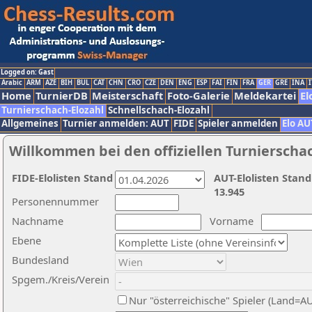
Logged on: Gast
Arabic
ARM
AZE
BIH
BUL
CAT
CHN
CRO
CZE
DEN
ENG
ESP
FAI
FIN
FRA
GER
GRE
INA
I
Home
TurnierDB
Meisterschaft
Foto-Galerie
Meldekartei
El
Turnierschach-Elozahl
Schnellschach-Elozahl
Allgemeines
Turnier anmelden: AUT
FIDE
Spieler anmelden
Elo AU
Willkommen bei den offiziellen Turnierscha
FIDE-Elolisten Stand
AUT-Elolisten Stand
13.945
Personennummer
Nachname
Vorname
Ebene
Bundesland
Spgem./Kreis/Verein
Nur "österreichische" Spieler (Land=A