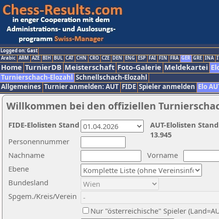
Logged on: Gast
Arabic
ARM
AZE
BIH
BUL
CAT
CHN
CRO
CZE
DEN
ENG
ESP
FAI
FIN
FRA
GER
GRE
INA
I
Home
TurnierDB
Meisterschaft
Foto-Galerie
Meldekartei
El
Turnierschach-Elozahl
Schnellschach-Elozahl
Allgemeines
Turnier anmelden: AUT
FIDE
Spieler anmelden
Elo AU
Willkommen bei den offiziellen Turnierscha
FIDE-Elolisten Stand
AUT-Elolisten Stand
13.945
Personennummer
Nachname
Vorname
Ebene
Bundesland
Spgem./Kreis/Verein
Nur "österreichische" Spieler (Land=A