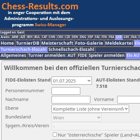
Logged on: Gast
Arabic
ARM
AZE
BIH
BUL
CAT
CHN
CRO
CZE
DEN
ENG
ESP
FAI
FIN
FRA
GER
GRE
INA
I
Home
TurnierDB
Meisterschaft
Foto-Galerie
Meldekartei
El
Turnierschach-Elozahl
Schnellschach-Elozahl
Allgemeines
Turnier anmelden: AUT
FIDE
Spieler anmelden
Elo AU
Willkommen bei den offiziellen Turnierscha
FIDE-Elolisten Stand
AUT-Elolisten Stand
7.518
Personennummer
Nachname
Vorname
Ebene
Bundesland
Spgem./Kreis/Verein
Nur "österreichische" Spieler (Land=A