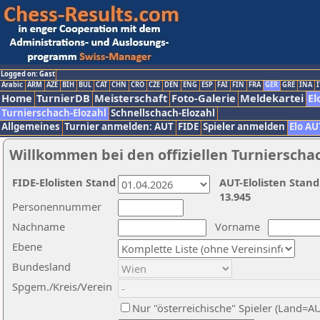
Logged on: Gast
Arabic
ARM
AZE
BIH
BUL
CAT
CHN
CRO
CZE
DEN
ENG
ESP
FAI
FIN
FRA
GER
GRE
INA
I
Home
TurnierDB
Meisterschaft
Foto-Galerie
Meldekartei
El
Turnierschach-Elozahl
Schnellschach-Elozahl
Allgemeines
Turnier anmelden: AUT
FIDE
Spieler anmelden
Elo AU
Willkommen bei den offiziellen Turnierscha
FIDE-Elolisten Stand
AUT-Elolisten Stand
13.945
Personennummer
Nachname
Vorname
Ebene
Bundesland
Spgem./Kreis/Verein
Nur "österreichische" Spieler (Land=A