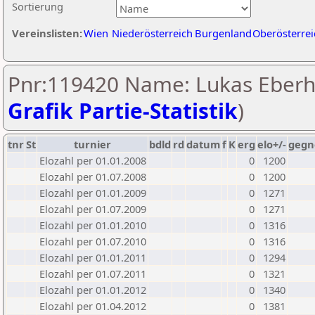
Sortierung
Vereinslisten:
Wien
Niederösterreich
Burgenland
Oberösterrei
Pnr:119420 Name: Lukas Eberha
Grafik Partie-Statistik
)
tnr
St
turnier
bdld
rd
datum
f
K
erg
elo+/-
gegn
Elozahl per 01.01.2008
0
1200
Elozahl per 01.07.2008
0
1200
Elozahl per 01.01.2009
0
1271
Elozahl per 01.07.2009
0
1271
Elozahl per 01.01.2010
0
1316
Elozahl per 01.07.2010
0
1316
Elozahl per 01.01.2011
0
1294
Elozahl per 01.07.2011
0
1321
Elozahl per 01.01.2012
0
1340
Elozahl per 01.04.2012
0
1381