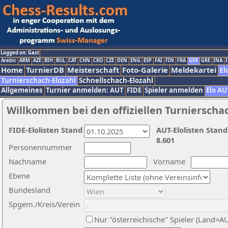
Logged on: Gast
Arabic
ARM
AZE
BIH
BUL
CAT
CHN
CRO
CZE
DEN
ENG
ESP
FAI
FIN
FRA
GER
GRE
INA
I
Home
TurnierDB
Meisterschaft
Foto-Galerie
Meldekartei
El
Turnierschach-Elozahl
Schnellschach-Elozahl
Allgemeines
Turnier anmelden: AUT
FIDE
Spieler anmelden
Elo AU
Willkommen bei den offiziellen Turnierscha
FIDE-Elolisten Stand
AUT-Elolisten Stand
8.601
Personennummer
Nachname
Vorname
Ebene
Bundesland
Spgem./Kreis/Verein
Nur "österreichische" Spieler (Land=A