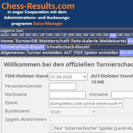
Logged on: Gast
Arabic
ARM
AZE
BIH
BUL
CAT
CHN
CRO
CZE
DEN
ENG
ESP
FAI
FIN
FRA
GER
GRE
INA
I
Home
TurnierDB
Meisterschaft
Foto-Galerie
Meldekartei
El
Turnierschach-Elozahl
Schnellschach-Elozahl
Allgemeines
Turnier anmelden: AUT
FIDE
Spieler anmelden
Elo AU
Willkommen bei den offiziellen Turnierscha
FIDE-Elolisten Stand
AUT-Elolisten Stand
13.945
Personennummer
Nachname
Vorname
Ebene
Bundesland
Spgem./Kreis/Verein
Nur "österreichische" Spieler (Land=A