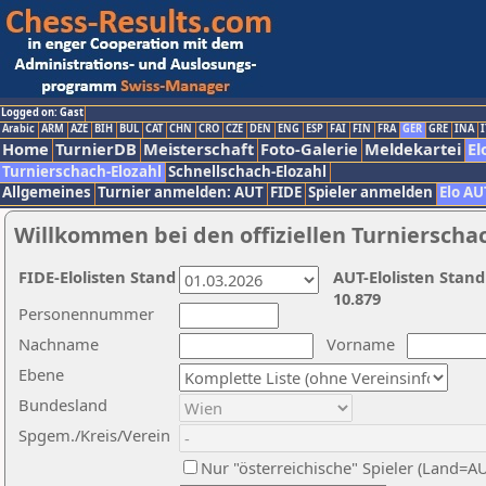
Logged on: Gast
Arabic
ARM
AZE
BIH
BUL
CAT
CHN
CRO
CZE
DEN
ENG
ESP
FAI
FIN
FRA
GER
GRE
INA
I
Home
TurnierDB
Meisterschaft
Foto-Galerie
Meldekartei
El
Turnierschach-Elozahl
Schnellschach-Elozahl
Allgemeines
Turnier anmelden: AUT
FIDE
Spieler anmelden
Elo AU
Willkommen bei den offiziellen Turnierscha
FIDE-Elolisten Stand
AUT-Elolisten Stand
10.879
Personennummer
Nachname
Vorname
Ebene
Bundesland
Spgem./Kreis/Verein
Nur "österreichische" Spieler (Land=A