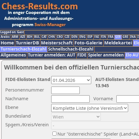
Logged on: Gast
Arabic
ARM
AZE
BIH
BUL
CAT
CHN
CRO
CZE
DEN
ENG
ESP
FAI
FIN
FRA
GER
GRE
INA
I
Home
TurnierDB
Meisterschaft
Foto-Galerie
Meldekartei
El
Turnierschach-Elozahl
Schnellschach-Elozahl
Allgemeines
Turnier anmelden: AUT
FIDE
Spieler anmelden
Elo AU
Willkommen bei den offiziellen Turnierscha
FIDE-Elolisten Stand
AUT-Elolisten Stand
13.945
Personennummer
Nachname
Vorname
Ebene
Bundesland
Spgem./Kreis/Verein
Nur "österreichische" Spieler (Land=A