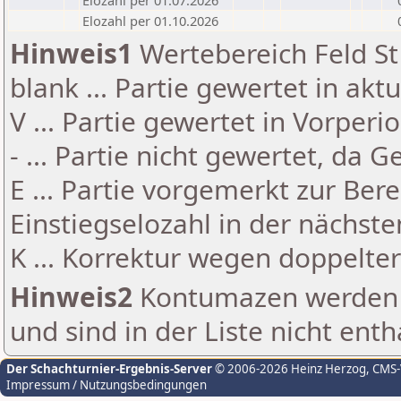
Elozahl per 01.07.2026
Elozahl per 01.10.2026
Hinweis1
Wertebereich Feld St 
blank ... Partie gewertet in akt
V ... Partie gewertet in Vorperi
- ... Partie nicht gewertet, da 
E ... Partie vorgemerkt zur Be
Einstiegselozahl in der nächst
K ... Korrektur wegen doppelt
Hinweis2
Kontumazen werden g
und sind in der Liste nicht enth
Der Schachturnier-Ergebnis-Server
© 2006-2026 Heinz Herzog
, CMS
Impressum / Nutzungsbedingungen