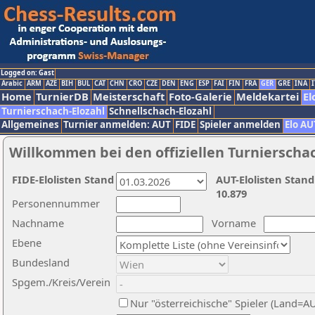
Logged on: Gast
Arabic
ARM
AZE
BIH
BUL
CAT
CHN
CRO
CZE
DEN
ENG
ESP
FAI
FIN
FRA
GER
GRE
INA
I
Home
TurnierDB
Meisterschaft
Foto-Galerie
Meldekartei
El
Turnierschach-Elozahl
Schnellschach-Elozahl
Allgemeines
Turnier anmelden: AUT
FIDE
Spieler anmelden
Elo AU
Willkommen bei den offiziellen Turnierscha
FIDE-Elolisten Stand
AUT-Elolisten Stand
10.879
Personennummer
Nachname
Vorname
Ebene
Bundesland
Spgem./Kreis/Verein
Nur "österreichische" Spieler (Land=A