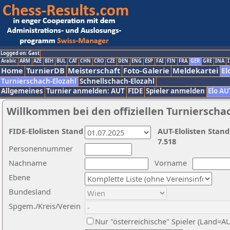
Logged on: Gast
Arabic
ARM
AZE
BIH
BUL
CAT
CHN
CRO
CZE
DEN
ENG
ESP
FAI
FIN
FRA
GER
GRE
INA
I
Home
TurnierDB
Meisterschaft
Foto-Galerie
Meldekartei
El
Turnierschach-Elozahl
Schnellschach-Elozahl
Allgemeines
Turnier anmelden: AUT
FIDE
Spieler anmelden
Elo AU
Willkommen bei den offiziellen Turnierscha
FIDE-Elolisten Stand
AUT-Elolisten Stand
7.518
Personennummer
Nachname
Vorname
Ebene
Bundesland
Spgem./Kreis/Verein
Nur "österreichische" Spieler (Land=A