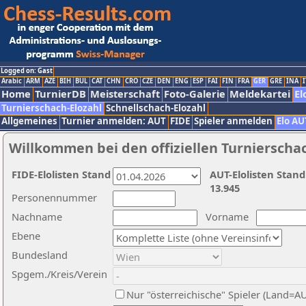
Logged on: Gast
Arabic
ARM
AZE
BIH
BUL
CAT
CHN
CRO
CZE
DEN
ENG
ESP
FAI
FIN
FRA
GER
GRE
INA
I
Home
TurnierDB
Meisterschaft
Foto-Galerie
Meldekartei
El
Turnierschach-Elozahl
Schnellschach-Elozahl
Allgemeines
Turnier anmelden: AUT
FIDE
Spieler anmelden
Elo AU
Willkommen bei den offiziellen Turnierscha
FIDE-Elolisten Stand
AUT-Elolisten Stand
13.945
Personennummer
Nachname
Vorname
Ebene
Bundesland
Spgem./Kreis/Verein
Nur "österreichische" Spieler (Land=A