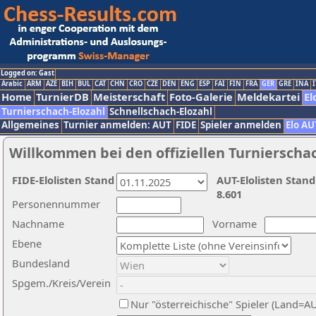
Logged on: Gast
Arabic
ARM
AZE
BIH
BUL
CAT
CHN
CRO
CZE
DEN
ENG
ESP
FAI
FIN
FRA
GER
GRE
INA
I
Home
TurnierDB
Meisterschaft
Foto-Galerie
Meldekartei
El
Turnierschach-Elozahl
Schnellschach-Elozahl
Allgemeines
Turnier anmelden: AUT
FIDE
Spieler anmelden
Elo AU
Willkommen bei den offiziellen Turnierscha
FIDE-Elolisten Stand
AUT-Elolisten Stand
8.601
Personennummer
Nachname
Vorname
Ebene
Bundesland
Spgem./Kreis/Verein
Nur "österreichische" Spieler (Land=A