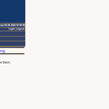
ime 06.08.2026 10:38:45
Login
Logout
artien: