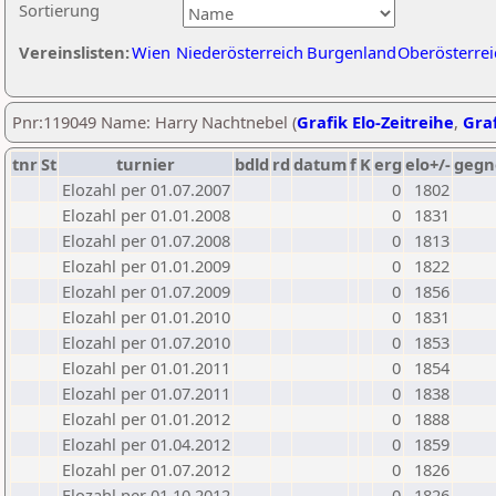
Sortierung
Vereinslisten:
Wien
Niederösterreich
Burgenland
Oberösterrei
Pnr:119049 Name: Harry Nachtnebel (
Grafik Elo-Zeitreihe
,
Graf
tnr
St
turnier
bdld
rd
datum
f
K
erg
elo+/-
gegn
Elozahl per 01.07.2007
0
1802
Elozahl per 01.01.2008
0
1831
Elozahl per 01.07.2008
0
1813
Elozahl per 01.01.2009
0
1822
Elozahl per 01.07.2009
0
1856
Elozahl per 01.01.2010
0
1831
Elozahl per 01.07.2010
0
1853
Elozahl per 01.01.2011
0
1854
Elozahl per 01.07.2011
0
1838
Elozahl per 01.01.2012
0
1888
Elozahl per 01.04.2012
0
1859
Elozahl per 01.07.2012
0
1826
Elozahl per 01.10.2012
0
1826