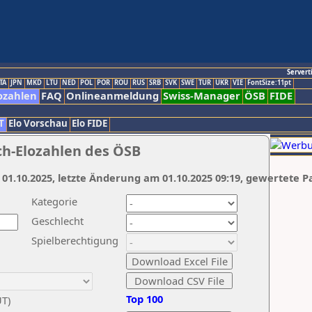
Servert
TA
JPN
MKD
LTU
NED
POL
POR
ROU
RUS
SRB
SVK
SWE
TUR
UKR
VIE
FontSize:11pt
ozahlen
FAQ
Onlineanmeldung
Swiss-Manager
ÖSB
FIDE
T
Elo Vorschau
Elo FIDE
ch-Elozahlen des ÖSB
 01.10.2025, letzte Änderung am 01.10.2025 09:19, gewertete P
Kategorie
Geschlecht
Spielberechtigung
Top 100
UT)