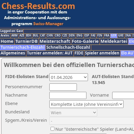
Logged on: Gast
Arabic
ARM
AZE
BIH
BUL
CAT
CHN
CRO
CZE
DEN
ENG
ESP
FAI
FIN
FRA
GER
GRE
INA
I
Home
TurnierDB
Meisterschaft
Foto-Galerie
Meldekartei
El
Turnierschach-Elozahl
Schnellschach-Elozahl
Allgemeines
Turnier anmelden: AUT
FIDE
Spieler anmelden
Elo AU
Willkommen bei den offiziellen Turnierscha
FIDE-Elolisten Stand
AUT-Elolisten Stand
13.945
Personennummer
Nachname
Vorname
Ebene
Bundesland
Spgem./Kreis/Verein
Nur "österreichische" Spieler (Land=A