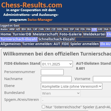
Logged on: Gast
Arabic
ARM
AZE
BIH
BUL
CAT
CHN
CRO
CZE
DEN
ENG
ESP
FAI
FIN
FRA
GER
GRE
INA
I
Home
TurnierDB
Meisterschaft
Foto-Galerie
Meldekartei
El
Turnierschach-Elozahl
Schnellschach-Elozahl
Allgemeines
Turnier anmelden: AUT
FIDE
Spieler anmelden
Elo AU
Willkommen bei den offiziellen Turnierscha
FIDE-Elolisten Stand
AUT-Elolisten Stand
8.601
Personennummer
Nachname
Vorname
Ebene
Bundesland
Spgem./Kreis/Verein
Nur "österreichische" Spieler (Land=A