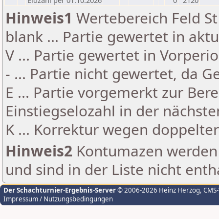
Elozahl per 01.10.2026
0
2120
Hinweis1
Wertebereich Feld St 
blank ... Partie gewertet in akt
V ... Partie gewertet in Vorperi
- ... Partie nicht gewertet, da 
E ... Partie vorgemerkt zur Be
Einstiegselozahl in der nächst
K ... Korrektur wegen doppelt
Hinweis2
Kontumazen werden g
und sind in der Liste nicht enth
Der Schachturnier-Ergebnis-Server
© 2006-2026 Heinz Herzog
, CMS
Impressum / Nutzungsbedingungen