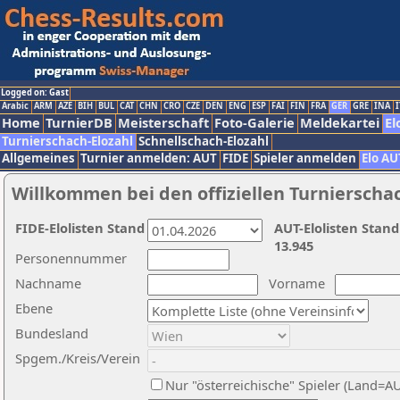
Logged on: Gast
Arabic
ARM
AZE
BIH
BUL
CAT
CHN
CRO
CZE
DEN
ENG
ESP
FAI
FIN
FRA
GER
GRE
INA
I
Home
TurnierDB
Meisterschaft
Foto-Galerie
Meldekartei
El
Turnierschach-Elozahl
Schnellschach-Elozahl
Allgemeines
Turnier anmelden: AUT
FIDE
Spieler anmelden
Elo AU
Willkommen bei den offiziellen Turnierscha
FIDE-Elolisten Stand
AUT-Elolisten Stand
13.945
Personennummer
Nachname
Vorname
Ebene
Bundesland
Spgem./Kreis/Verein
Nur "österreichische" Spieler (Land=A