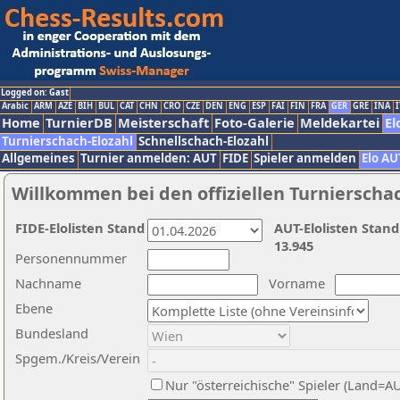
Logged on: Gast
Arabic
ARM
AZE
BIH
BUL
CAT
CHN
CRO
CZE
DEN
ENG
ESP
FAI
FIN
FRA
GER
GRE
INA
I
Home
TurnierDB
Meisterschaft
Foto-Galerie
Meldekartei
El
Turnierschach-Elozahl
Schnellschach-Elozahl
Allgemeines
Turnier anmelden: AUT
FIDE
Spieler anmelden
Elo AU
Willkommen bei den offiziellen Turnierscha
FIDE-Elolisten Stand
AUT-Elolisten Stand
13.945
Personennummer
Nachname
Vorname
Ebene
Bundesland
Spgem./Kreis/Verein
Nur "österreichische" Spieler (Land=A