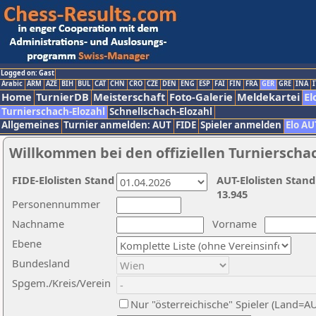
Logged on: Gast
Arabic
ARM
AZE
BIH
BUL
CAT
CHN
CRO
CZE
DEN
ENG
ESP
FAI
FIN
FRA
GER
GRE
INA
I
Home
TurnierDB
Meisterschaft
Foto-Galerie
Meldekartei
El
Turnierschach-Elozahl
Schnellschach-Elozahl
Allgemeines
Turnier anmelden: AUT
FIDE
Spieler anmelden
Elo AU
Willkommen bei den offiziellen Turnierscha
FIDE-Elolisten Stand
AUT-Elolisten Stand
13.945
Personennummer
Nachname
Vorname
Ebene
Bundesland
Spgem./Kreis/Verein
Nur "österreichische" Spieler (Land=A